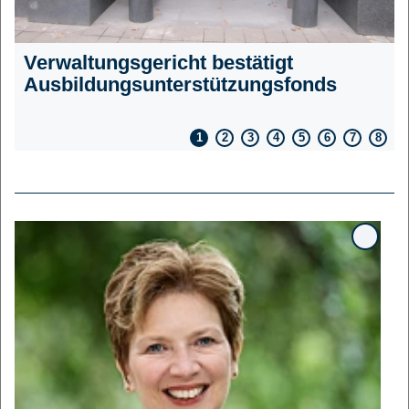
t
Verwaltungsgericht bestätigt
Ausbildungsunterstützungsfonds
1
2
3
4
5
6
7
8